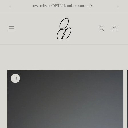
コンテ
new release/DETAIL online store
ンツに
進む
カ
ー
ト
商品情
報にス
キップ