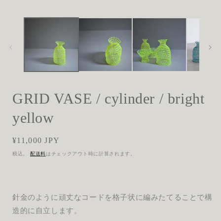
ダ
ル
で
メ
デ
ィ
ア
(1)
(
を
開
く
GRID VASE / cylinder / bright
yellow
通
¥11,000 JPY
常
税込。
配送料
はチェックアウト時に計算されます。
価
格
針金のように頑丈なコードを格子状に編みたてることで構
造的に自立します。