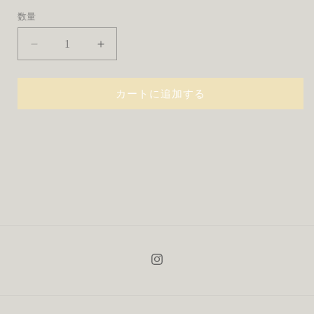
数量
GRID
GRID
VASE
VASE
/
/
cylinder
cylinder
カートに追加する
/
/
bright
bright
yellow
yellow
の
の
数
数
量
量
を
を
減
増
ら
や
す
す
Instagram