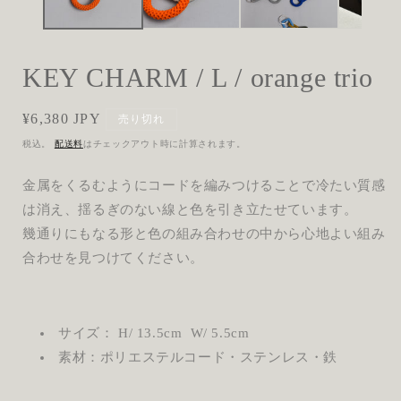
デ
ィ
ア
(1)
(
KEY CHARM / L / orange trio
を
開
く
通
¥6,380 JPY
売り切れ
常
税込。
配送料
はチェックアウト時に計算されます。
価
格
金属をくるむようにコードを編みつけることで冷たい質感
は消え、揺るぎのない線と色を引き立たせています。
幾通りにもなる形と色の組み合わせの中から心地よい組み
合わせを見つけてください。
サイズ： H/ 13.5cm W/ 5.5cm
素材：ポリエステルコード・ステンレス・鉄