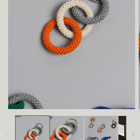
モ
ー
ダ
ル
で
メ