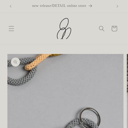
コンテ
new release/DETAIL online store
ンツに
進む
カ
ー
ト
商品情
報にス
キップ