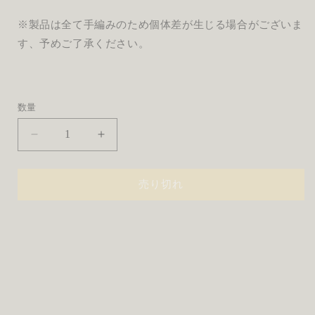
※製品は全て手編みのため個体差が生じる場合がございま
す、予めご了承ください。
数量
KEY
KEY
CHARM
CHARM
/
/
L
L
売り切れ
/
/
orange
orange
trio
trio
の
の
数
数
量
量
を
を
減
増